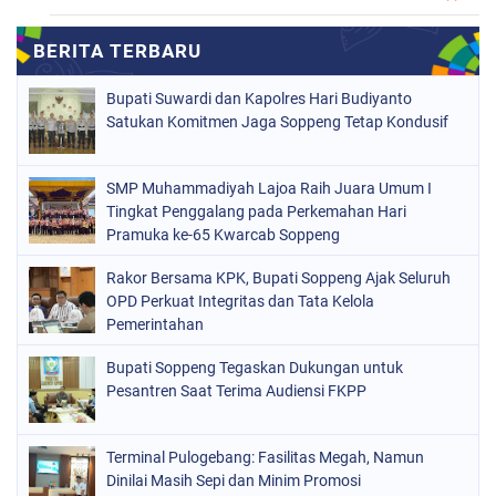
MAKASSAR
(126)
NASIONAL
(47)
Bupati Suwardi dan Kapolres Hari Budiyanto
ORGANISASI
(96)
Satukan Komitmen Jaga Soppeng Tetap Kondusif
PERISTIWA
(52)
SMP Muhammadiyah Lajoa Raih Juara Umum I
POLITIK
(120)
Tingkat Penggalang pada Perkemahan Hari
POLRI
Pramuka ke-65 Kwarcab Soppeng
(493)
SOPPENG
(853)
Rakor Bersama KPK, Bupati Soppeng Ajak Seluruh
OPD Perkuat Integritas dan Tata Kelola
SULSEL
(571)
Pemerintahan
Bupati Soppeng Tegaskan Dukungan untuk
Pesantren Saat Terima Audiensi FKPP
Terminal Pulogebang: Fasilitas Megah, Namun
Dinilai Masih Sepi dan Minim Promosi